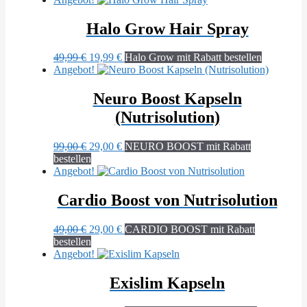
Halo Grow Hair Spray
Ursprünglicher
Aktueller
49,99
€
19,99
€
Halo Grow mit Rabatt bestellen
Preis
Preis
Angebot!
war:
ist:
49,99 €
19,99 €.
Neuro Boost Kapseln
(Nutrisolution)
Ursprünglicher
Aktueller
99,00
€
29,00
€
NEURO BOOST mit Rabatt
Preis
Preis
bestellen
war:
ist:
Angebot!
99,00 €
29,00 €.
Cardio Boost von Nutrisolution
Ursprünglicher
Aktueller
49,00
€
29,00
€
CARDIO BOOST mit Rabatt
Preis
Preis
bestellen
war:
ist:
Angebot!
49,00 €
29,00 €.
Exislim Kapseln