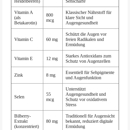
Heidelbeeren)
Sehschärfe
Vitamin A
Klassischer Nährstoff für
800
(als
klare Sicht und
mcg
Betakarotin)
Augengesundheit
Schützt die Augen vor
Vitamin C
60 mg
freien Radikalen und
Ermüdung
Starkes Antioxidans zum
Vitamin E
12 mg
Schutz von Augenzellen
Essentiell für Sehpigmente
Zink
8 mg
und Augenfunktion
Unterstützt
55
Augengesundheit und
Selen
mcg
Schutz vor oxidativem
Stress
Bilberry-
Traditionell für Augensicht
Extrakt
80 mg
bekannt, reduziert digitale
(konzentriert)
Ermüdung