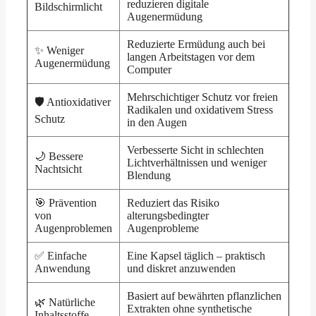
reduzieren digitale
Bildschirmlicht
Augenermüdung
Reduzierte Ermüdung auch bei
✨ Weniger
langen Arbeitstagen vor dem
Augenermüdung
Computer
Mehrschichtiger Schutz vor freien
🛡️ Antioxidativer
Radikalen und oxidativem Stress
Schutz
in den Augen
Verbesserte Sicht in schlechten
🌙 Bessere
Lichtverhältnissen und weniger
Nachtsicht
Blendung
🎯 Prävention
Reduziert das Risiko
von
alterungsbedingter
Augenproblemen
Augenprobleme
✅ Einfache
Eine Kapsel täglich – praktisch
Anwendung
und diskret anzuwenden
Basiert auf bewährten pflanzlichen
🌿 Natürliche
Extrakten ohne synthetische
Inhaltsstoffe