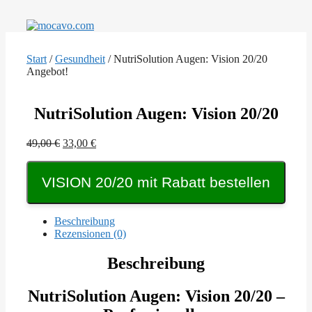
Zum
Inhalt
springen
Start
/
Gesundheit
/ NutriSolution Augen: Vision 20/20
Angebot!
NutriSolution Augen: Vision 20/20
Ursprünglicher
Aktueller
49,00
€
33,00
€
Preis
Preis
war:
ist:
VISION 20/20 mit Rabatt bestellen
49,00 €
33,00 €.
Beschreibung
Rezensionen (0)
Beschreibung
NutriSolution Augen: Vision 20/20 –