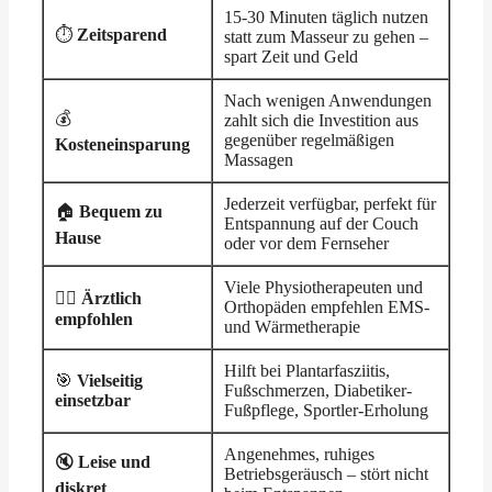
15-30 Minuten täglich nutzen
⏱️
Zeitsparend
statt zum Masseur zu gehen –
spart Zeit und Geld
Nach wenigen Anwendungen
💰
zahlt sich die Investition aus
gegenüber regelmäßigen
Kosteneinsparung
Massagen
Jederzeit verfügbar, perfekt für
🏠
Bequem zu
Entspannung auf der Couch
Hause
oder vor dem Fernseher
Viele Physiotherapeuten und
👨‍⚕️
Ärztlich
Orthopäden empfehlen EMS-
empfohlen
und Wärmetherapie
Hilft bei Plantarfasziitis,
🎯
Vielseitig
Fußschmerzen, Diabetiker-
einsetzbar
Fußpflege, Sportler-Erholung
Angenehmes, ruhiges
🔇
Leise und
Betriebsgeräusch – stört nicht
diskret