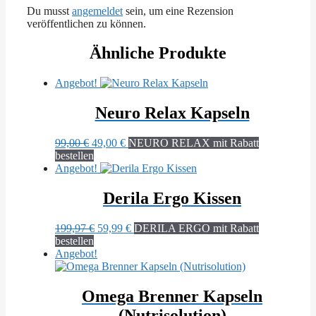
Du musst
angemeldet
sein, um eine Rezension
veröffentlichen zu können.
Ähnliche Produkte
Angebot!
Neuro Relax Kapseln
Ursprünglicher
Aktueller
99,00
€
49,00
€
NEURO RELAX mit Rabatt
Preis
Preis
bestellen
war:
ist:
Angebot!
99,00 €
49,00 €.
Derila Ergo Kissen
Ursprünglicher
Aktueller
199,97
€
59,99
€
DERILA ERGO mit Rabatt
Preis
Preis
bestellen
war:
ist:
Angebot!
199,97 €
59,99 €.
Omega Brenner Kapseln
(Nutrisolution)