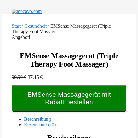
Zum
Inhalt
springen
Start
/
Gesundheit
/ EMSense Massagegerät (Triple
Therapy Foot Massager)
Angebot!
EMSense Massagegerät (Triple
Therapy Foot Massager)
Ursprünglicher
Aktueller
99,99
€
37,45
€
Preis
Preis
war:
ist:
EMSense Massagegerät mit
99,99 €
37,45 €.
Rabatt bestellen
Beschreibung
Rezensionen (0)
Beschreibung