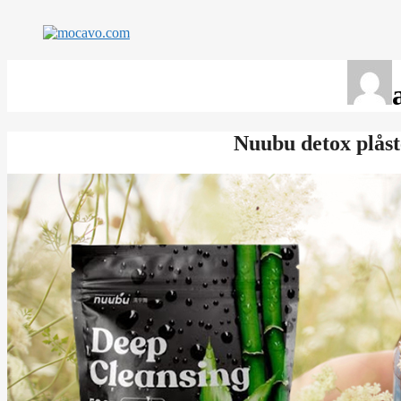
Hoppa
till
innehåll
Nuubu detox plåst