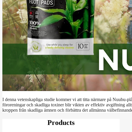
I denna vetenskapliga studie kommer vi att titta närmare på Nuubu-plås
föroreningar och skadliga toxiner blir vikten av effektiv avgiftning allt
kroppen från skadliga ämnen och förbättra det allmänna välbefinnan
Products