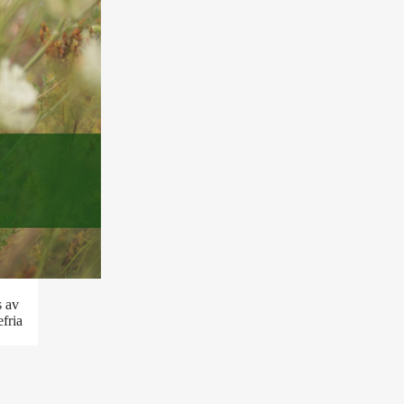
s av
efria