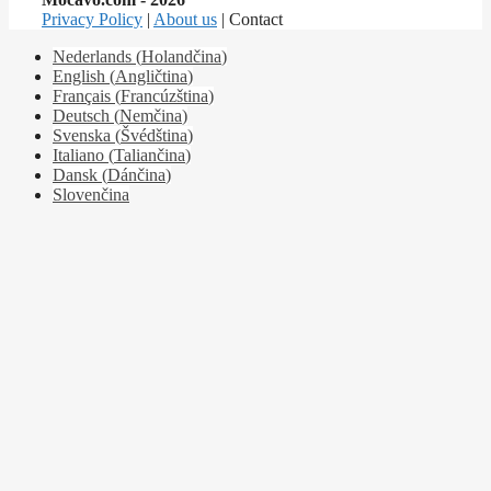
Privacy Policy
|
About us
| Contact
Nederlands
(
Holandčina
)
English
(
Angličtina
)
Français
(
Francúzština
)
Deutsch
(
Nemčina
)
Svenska
(
Švédština
)
Italiano
(
Taliančina
)
Dansk
(
Dánčina
)
Slovenčina