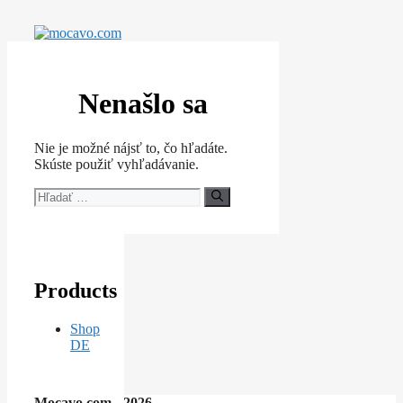
Preskočiť
na
obsah
Nenašlo sa
Nie je možné nájsť to, čo hľadáte.
Skúste použiť vyhľadávanie.
Hľadať:
Products
Shop
DE
Mocavo.com - 2026