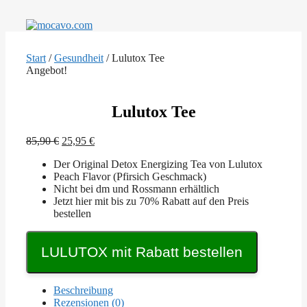
Zum
Inhalt
springen
Start
/
Gesundheit
/ Lulutox Tee
Angebot!
Lulutox Tee
Ursprünglicher
Aktueller
85,90
€
25,95
€
Preis
Preis
Der Original Detox Energizing Tea von Lulutox
war:
ist:
Peach Flavor (Pfirsich Geschmack)
85,90 €
25,95 €.
Nicht bei dm und Rossmann erhältlich
Jetzt hier mit bis zu 70% Rabatt auf den Preis
bestellen
LULUTOX mit Rabatt bestellen
Beschreibung
Rezensionen (0)