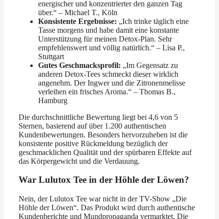
energischer und konzentrierter den ganzen Tag
über.“ – Michael T., Köln
Konsistente Ergebnisse:
„Ich trinke täglich eine
Tasse morgens und habe damit eine konstante
Unterstützung für meinen Detox-Plan. Sehr
empfehlenswert und völlig natürlich.“ – Lisa P.,
Stuttgart
Gutes Geschmacksprofil:
„Im Gegensatz zu
anderen Detox-Tees schmeckt dieser wirklich
angenehm. Der Ingwer und die Zitronenmelisse
verleihen ein frisches Aroma.“ – Thomas B.,
Hamburg
Die durchschnittliche Bewertung liegt bei 4,6 von 5
Sternen, basierend auf über 1.200 authentischen
Kundenbewertungen. Besonders hervorzuheben ist die
konsistente positive Rückmeldung bezüglich der
geschmacklichen Qualität und der spürbaren Effekte auf
das Körpergewicht und die Verdauung.
War Lulutox Tee in der Höhle der Löwen?
Nein, der Lulutox Tee war nicht in der TV-Show „Die
Höhle der Löwen“. Das Produkt wird durch authentische
Kundenberichte und Mundpropaganda vermarktet. Die