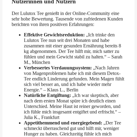
Nutzerinnen und Nutzern
Der Lulutox Tee genießt in der Online-Community eine
sehr hohe Bewertung. Tausende von zufriedenen Kunden
berichten von ihren positiven Erfahrungen:
Effektive Gewichtsreduktion:
„Ich trinke den
Lulutox Tee nun seit drei Monaten und habe
zusammen mit einer gesunden Ernährung bereits 8
kg abgenommen. Der Tee hilft mir, mich satter zu
fühlen und mein Gewicht stabil zu halten.“ – Sarah
M., München
Verbessertes Verdauungssystem:
„Nach Jahren
von Magenproblemen habe ich mit diesem Detox-
Tee endlich Linderung gefunden. Mein Magen fühlt
sich viel besser an, und ich habe wieder mehr
Energie.“ – Klaus L., Berlin
Natürliche Entgiftung:
„Ich war skeptisch, aber
nach dem ersten Monat spüre ich deutlich einen
Unterschied. Meine Haut ist reiner geworden, und
ich fühle mich insgesamt entgiftet und erfrischt.“ –
Julia K., Frankfurt
Appetithemmend und energiegebend:
„Der Tee
schmeckt überraschend gut und hilft mir, weniger
Hunger zu haben. Gleichzeitig fühle ich mich