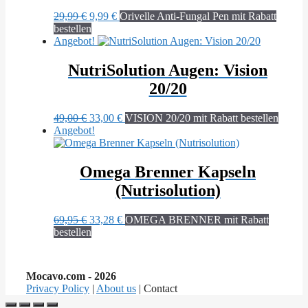
Ursprünglicher
Aktueller
29,99
€
9,99
€
Orivelle Anti-Fungal Pen mit Rabatt
Preis
Preis
bestellen
war:
ist:
Angebot!
29,99 €
9,99 €.
NutriSolution Augen: Vision
20/20
Ursprünglicher
Aktueller
49,00
€
33,00
€
VISION 20/20 mit Rabatt bestellen
Preis
Preis
Angebot!
war:
ist:
49,00 €
33,00 €.
Omega Brenner Kapseln
(Nutrisolution)
Ursprünglicher
Aktueller
69,95
€
33,28
€
OMEGA BRENNER mit Rabatt
Preis
Preis
bestellen
war:
ist:
69,95 €
33,28 €.
Mocavo.com - 2026
Privacy Policy
|
About us
| Contact