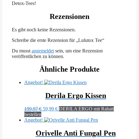
Detox-Tees!
Rezensionen
Es gibt noch keine Rezensionen.
Schreibe die erste Rezension für „Lulutox Tee“
Du musst
angemeldet
sein, um eine Rezension
veröffentlichen zu können.
Ähnliche Produkte
Angebot!
Derila Ergo Kissen
Ursprünglicher
Aktueller
199,97
€
59,99
€
DERILA ERGO mit Rabatt
Preis
Preis
bestellen
war:
ist:
Angebot!
199,97 €
59,99 €.
Orivelle Anti Fungal Pen