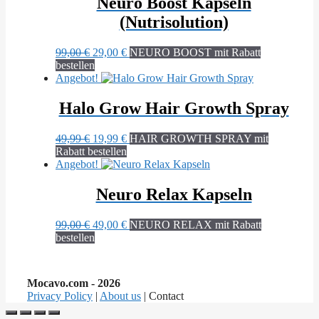
Neuro Boost Kapseln
(Nutrisolution)
Ursprünglicher
Aktueller
99,00
€
29,00
€
NEURO BOOST mit Rabatt
Preis
Preis
bestellen
war:
ist:
Angebot!
99,00 €
29,00 €.
Halo Grow Hair Growth Spray
Ursprünglicher
Aktueller
49,99
€
19,99
€
HAIR GROWTH SPRAY mit
Preis
Preis
Rabatt bestellen
war:
ist:
Angebot!
49,99 €
19,99 €.
Neuro Relax Kapseln
Ursprünglicher
Aktueller
99,00
€
49,00
€
NEURO RELAX mit Rabatt
Preis
Preis
bestellen
war:
ist:
99,00 €
49,00 €.
Mocavo.com - 2026
Privacy Policy
|
About us
| Contact