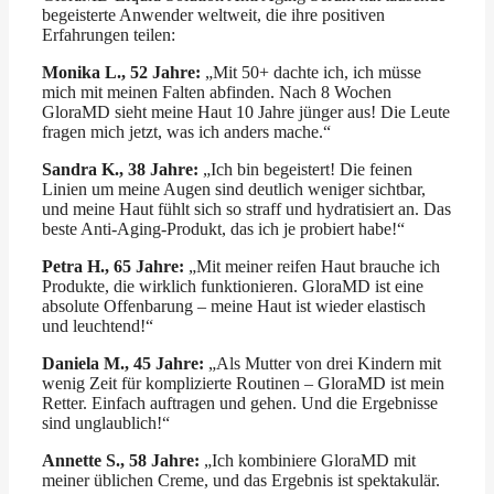
begeisterte Anwender weltweit, die ihre positiven
Erfahrungen teilen:
Monika L., 52 Jahre:
„Mit 50+ dachte ich, ich müsse
mich mit meinen Falten abfinden. Nach 8 Wochen
GloraMD sieht meine Haut 10 Jahre jünger aus! Die Leute
fragen mich jetzt, was ich anders mache.“
Sandra K., 38 Jahre:
„Ich bin begeistert! Die feinen
Linien um meine Augen sind deutlich weniger sichtbar,
und meine Haut fühlt sich so straff und hydratisiert an. Das
beste Anti-Aging-Produkt, das ich je probiert habe!“
Petra H., 65 Jahre:
„Mit meiner reifen Haut brauche ich
Produkte, die wirklich funktionieren. GloraMD ist eine
absolute Offenbarung – meine Haut ist wieder elastisch
und leuchtend!“
Daniela M., 45 Jahre:
„Als Mutter von drei Kindern mit
wenig Zeit für komplizierte Routinen – GloraMD ist mein
Retter. Einfach auftragen und gehen. Und die Ergebnisse
sind unglaublich!“
Annette S., 58 Jahre:
„Ich kombiniere GloraMD mit
meiner üblichen Creme, und das Ergebnis ist spektakulär.