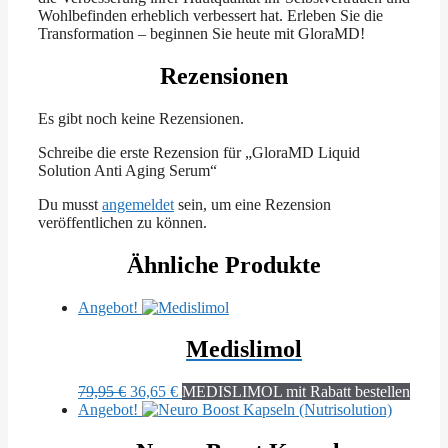
Wohlbefinden erheblich verbessert hat. Erleben Sie die
Transformation – beginnen Sie heute mit GloraMD!
Rezensionen
Es gibt noch keine Rezensionen.
Schreibe die erste Rezension für „GloraMD Liquid
Solution Anti Aging Serum“
Du musst
angemeldet
sein, um eine Rezension
veröffentlichen zu können.
Ähnliche Produkte
Angebot!
Medislimol
Ursprünglicher
Aktueller
79,95
€
36,65
€
MEDISLIMOL mit Rabatt bestellen
Preis
Preis
Angebot!
war:
ist:
79,95 €
36,65 €.