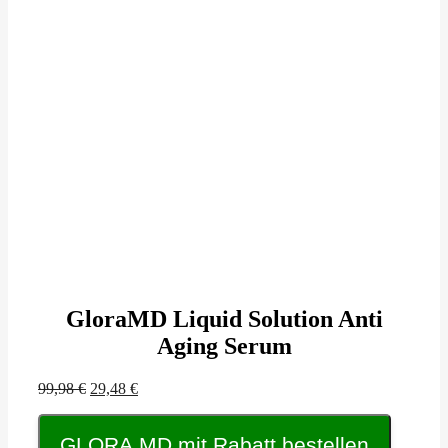
GloraMD Liquid Solution Anti
Aging Serum
Ursprünglicher
Aktueller
99,98
€
29,48
€
Preis
Preis
war:
ist:
GLORA MD mit Rabatt bestellen
99,98 €
29,48 €.