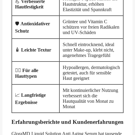
💪
Verbesserte
Hautstruktur, erhöhen
Hautfestigkeit
Elastizität und Spannkraft
Grüntee und Vitamin C
🛡️
Antioxidativer
schützen vor freien Radikalen
Schutz
und UV-Schäden
Schnell eintrocknend, ideal
🧴
Leichte Textur
unter Make-up, klebt nicht,
angenehmes Tragegefühl
Hypoallergen, dermatologisch
👨‍⚕️
Für alle
getestet, auch für sensible
Hauttypen
Haut geeignet
Mit kontinuierlicher Nutzung
📈
Langfristige
verbessert sich die
Hautqualität von Monat zu
Ergebnisse
Monat
Erfahrungsberichte und Kundenerfahrungen
GloraMD Liquid Solution Anti Aging Serum hat tausende