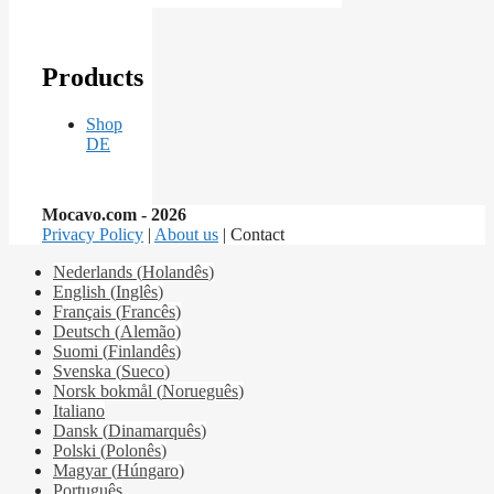
275,98 €.
110,99 €.
Products
Shop
DE
Mocavo.com - 2026
Privacy Policy
|
About us
| Contact
Nederlands
(
Holandês
)
English
(
Inglês
)
Français
(
Francês
)
Deutsch
(
Alemão
)
Suomi
(
Finlandês
)
Svenska
(
Sueco
)
Norsk bokmål
(
Norueguês
)
Italiano
Dansk
(
Dinamarquês
)
Polski
(
Polonês
)
Magyar
(
Húngaro
)
Português