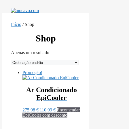
Saltar
para
o
conteúdo
Início
/ Shop
Shop
Apenas um resultado
Promoção!
Ar Condicionado
EpiCooler
O
O
275,98
€
110,99
€
Encomendar
preço
preço
EpiCooler com desconto
original
atual
era:
é: