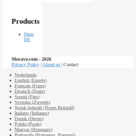
Products
Shop
DE
Mocavo.com - 2026
Privacy Policy
|
About us
| Contact
Nederlands
English
(
Engels
)
Français
(
Frans
)
Deutsch
(
Duits
)
Suomi
(
Fins
)
Svenska
(
Zweeds
)
Norsk bokmål
(
Noors Bokmål
)
Italiano
(
Italiaans
)
Dansk
(
Deens
)
Polski
(
Pools
)
Magyar
(
Hongaars
)
Português
(
Portugees, Portugal
)